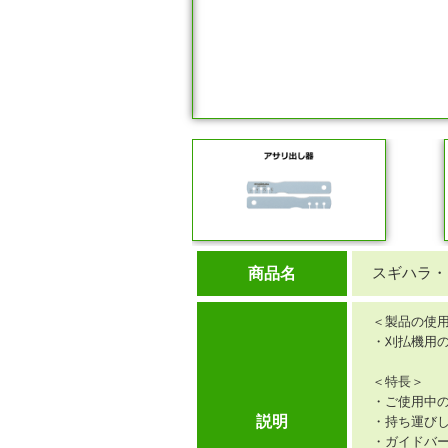
スギハラ・
商品名
＜製品の使
・刈払機用の
＜特長＞
・ご使用中
説明
・持ち運び
・ガイドバ