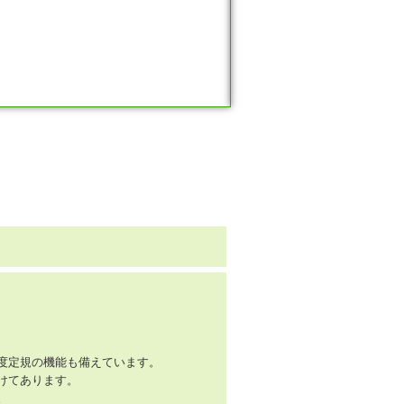
度定規の機能も備えています。
けてあります。
。