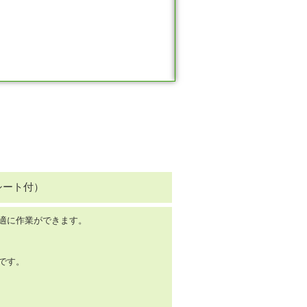
シート付）
適に作業ができます。
です。