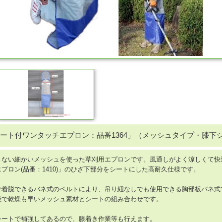
ート付ワンタッチエプロン：品番1364」（メッシュタイプ・膝下
さない細かいメッシュを使った草刈用エプロンです。風通しがよく涼しくて快
プロン(品番：1410)」のひざ下部分をシートにした高耐久仕様です。
で着脱できるバネ式のベルトにより、吊り紐なしでも使用できる胸部板バネ式
能で乾燥も早いメッシュ素材とシートの組み合わせです。
シートで補強してあるので、膝着き作業等も行えます。