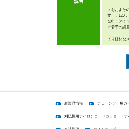
説明
＜おおよそ
丈 ：120
全巾：84ｃ
※若干の誤
より軽快な
新製品情報
チェーンソー用ガ
刈払機用ナイロンコードカッター・ナ